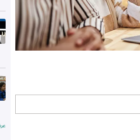
الص
الص
عرض