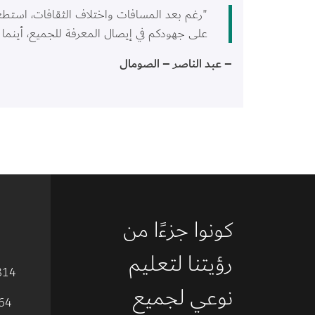
"رغم بعد المسافات واختلاف الثقافات، استط
على جهودكم في إيصال المعرفة للجميع، أينما كان
– عبد الناصر – الصومال
كونوا جزءًا من 
رؤيتنا لتعليم 
814
نوعي لجميع 
64