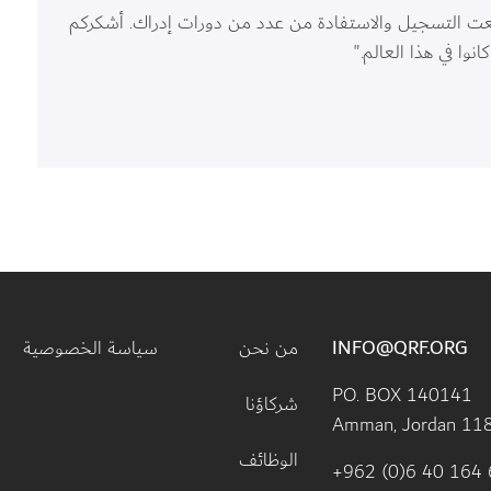
عت التسجيل والاستفادة من عدد من دورات إدراك. أشكركم 
وا في هذا العالم."
Footer menu
INFO@QRF.ORG
من نحن
سياسة الخصوصية
PO. BOX 140141 
شركاؤنا
Amman, Jordan 11
الوظائف
+962 (0)6 40 164 