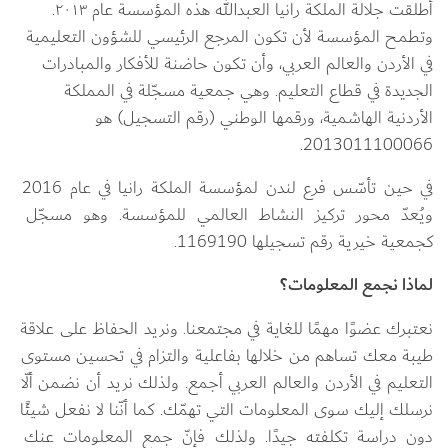
أطلقت جلالة الملكة رانيا العبدالله هذه المؤسسة عام ٢٠١٣. 
وتطمح المؤسسة لأن تكون المرجع الرئيسي للشؤون التعليمية 
في الأردن والعالم العربي، وأن تكون حاضنة للأفكار والمبادرات 
الجديدة في قطاع التعليم. وهي جمعية مسجّلة في المملكة 
الأردنية الهاشمية، ورقمها الوطني (رقم التسجيل) هو 
2013011100066.
في حين تأسّس فرع لندن لمؤسسة الملكة رانيا في عام 2016 
ويُعدّ محور تركيز النشاط العالمي للمؤسسة. وهو مسجّل 
كجمعية خيرية رقم تسجيلها 1169190.
لماذا نجمع المعلومات؟
نعتبرك عضوًا مهمًا للغاية في مجتمعنا. ونريد الحفاظ على علاقة 
طيبة معك تساهم من خلالها بفاعلية والتزام في تحسين مستوى 
التعليم في الأردن والعالم العربي أجمع. ولذلك نريد أن نضمن ألّا 
نرسلك إليك سوى المعلومات التي تهمّك. كما أنّنا لا نفعل شيئًا 
دون دراسة تكلفته جيدًا. ولذلك فإنّ جمع المعلومات عنك 