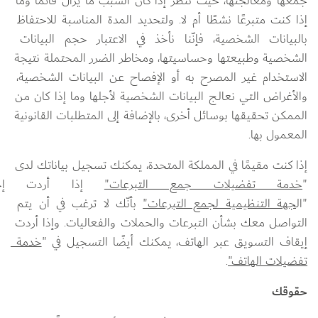
جمعها ومعالجتها، حيث ننظر إذا كان السبب ما يزال قائمًا وما 
إذا كنت متبرعًا نشطًا أم لا. ولتحديد المدة المناسبة للاحتفاظ 
بالبيانات الشخصية، فإنّنا نأخذ في الاعتبار حجم البيانات 
الشخصية وطبيعتها وحساسيتها، ومخاطر الضرر المحتملة نتيجة 
الاستخدام غير المصرح به أو الإفصاح عن البيانات الشخصية، 
والأغراض التي نعالج البيانات الشخصية لأجلها وما إذا كان من 
الممكن تحقيقها بوسائل أخرى، بالإضافة إلى المتطلبات القانونية 
المعمول بها.
إذا كنت مقيمًا في المملكة المتحدة، يمكنك تسجيل بياناتك لدى 
"
خدمة تفضيلات جمع التبرعات"
 إذا أردت إخب
"ال
جهة التنظيمية لجمع التبرعات"
 بأنّك لا ترغب في أن يتم 
التواصل معك بشأن التبرعات والحملات والفعاليات. وإذا أردت 
إيقاف التسويق عبر الهاتف، يمكنك أيضًا التسجيل في "
خدمة 
تفضيلات الهاتف"
.
حقوقك