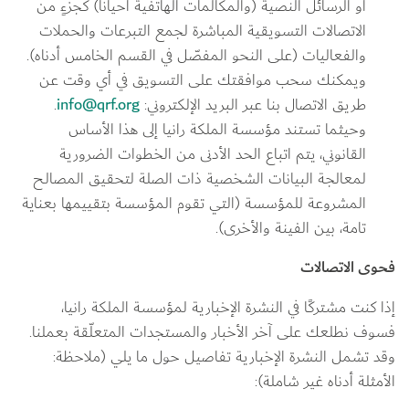
أو الرسائل النصية (والمكالمات الهاتفية أحيانًا) كجزءٍ من 
الاتصالات التسويقية المباشرة لجمع التبرعات والحملات 
والفعاليات (على النحو المفصّل في القسم الخامس أدناه). 
ويمكنك سحب موافقتك على التسويق في أي وقت عن 
طريق الاتصال بنا عبر البريد الإلكتروني: 
info@qrf.org
. 
وحيثما تستند مؤسسة الملكة رانيا إلى هذا الأساس 
القانوني، يتم اتباع الحد الأدنى من الخطوات الضرورية 
لمعالجة البيانات الشخصية ذات الصلة لتحقيق المصالح 
المشروعة للمؤسسة (التي تقوم المؤسسة بتقييمها بعناية 
تامة، بين الفينة والأخرى).
فحوى الاتصالات
إذا كنت مشتركًا في النشرة الإخبارية لمؤسسة الملكة رانيا، 
فسوف نطلعك على آخر الأخبار والمستجدات المتعلّقة بعملنا. 
وقد تشمل النشرة الإخبارية تفاصيل حول ما يلي (ملاحظة: 
الأمثلة أدناه غير شاملة):