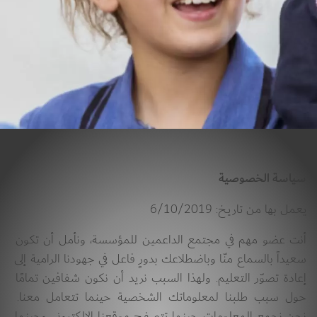
سياسة الخصوصية
يعمل بها من تاريخ: 6/10/2019
أنت عضو مهم في مجتمع الداعمين للمؤسسة، ونأمل أن تكون 
سعيداً بالسماع منّا وباضطلاعك بدورٍ فاعل في جهودنا الرامية إلى 
إعادة تصوّر التعليم. ولهذا السبب نريد أن نكون شفافين تمامًا 
حول سبب طلبنا لمعلوماتك الشخصية حينما تتعامل معنا. 
نحن نجمع المعلومات حينما تتصفح موقعنا الإلكتروني وحينما 