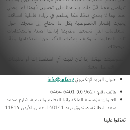
تتواصل معنا لأنّ ذلك يساعدنا على تحسين فهمنا لما يجدي 
نفعًا وما لا يجدي نفعًا، ممّا يساهم في زيادة فاعلية اتصالاتنا. 
يخبرك إشعار الخصوصية بكل ما تحتاج إلى معرفته حول 
المعلومات التي نجمعها، وطريقة إدارتها الآمنة، واستخدامات 
تلك المعلومات، وكيف يمكنك التأكد من استخدامها وفقًا 
لتوقعاتك.
خصوصيتك تهمّنا. إذا كان لديك أي استفسارات أو تعليقات، 
يرجى التواصل معنا:
عنوان البريد الإلكتروني:
info@qrf.org
هاتف رقم: +962 (0) 6401 6464
العنوان: مؤسسة الملكة رانيا للتعليم والتنمية، شارع محمد 
سعد البطاينة، صندوق بريد 140141، عمان، الأردن 11814
تعرّفوا علينا