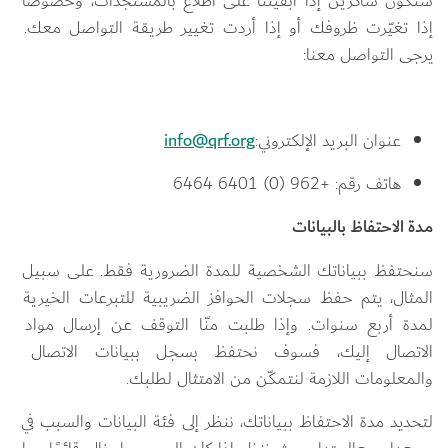
سنكون شاكرين إذا أبقيتنا على اطلاع بالمستجدّات، وخصوصًا 
إذا تغيّرت ظروفك أو إذا أردت تغيير طريقة التواصل معك. 
يرجى التواصل معنا:
عنوان البريد الإلكتروني:
info@qrf.org
هاتف رقم: +962 (0) 6401 6464
مدة الاحتفاظ بالبيانات
سنحتفظ ببياناتك الشخصية للمدة الضرورية فقط. على سبيل 
المثال، يتم حفظ سجلات الحوافز الضريبية للتبرعات الخيرية 
لمدة أربع سنوات. وإذا طلبت منّا التوقف عن إرسال مواد 
الاتصال إليك، فسوف نحتفظ بسجل ببيانات الاتصال 
والمعلومات اللازمة لنتمكّن من الامتثال لطلبك.
لتحديد مدة الاحتفاظ ببياناتك، ننظر إلى فئة البيانات والسبب في 