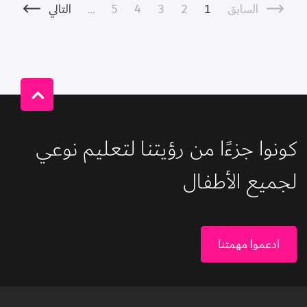
Pagination
Previous page
الصفحة
Current page
الصفحة
الصفحة
الصفحة
الصفحة التالية
السابق
1
2
3
4
5
…
التالي
كونوا جزءًا من رؤيتنا لتعليم نوعي 
لجميع الأطفال 
ادعموا مهمتنا