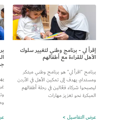
الصورة
الص
إقرأ لي - برنامج وطني لتغيير سلوك
بر
الأهل للقراءة مع أطفالهم
ال
جد
برنامج "اقرأ لي" هو برنامج وطني مبتكر 
يه
ومستدام، يهدف إلى تمكين الأهل في الأردن 
غرف
ليصبحوا شركاء فعّالين في رحلة أطفالهم 
وت
المبكرة نحو تعزيز مهارات 
وم
عرض التفاصيل
عر