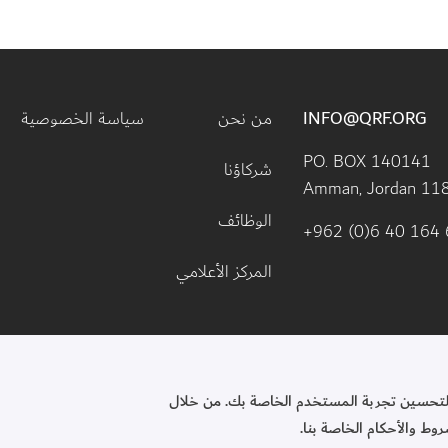
Footer menu
INFO@QRF.ORG
من نحن
سياسة الخصوصية
PO. BOX 140141 
شركاؤنا
Amman, Jordan 11
الوظائف
+962 (0)6 40 164 
المركز الأعلامي
لتحسين تجربة المستخدم الخاصة بك. من خلال 
سسة الملكة رانيا للتعليم والتنمية. جميع الحقوق محفوظة.
ط والأحكام الخاصة بنا.