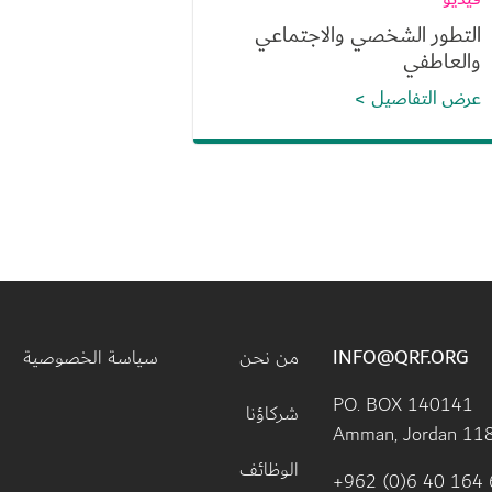
التطور الشخصي والاجتماعي
والعاطفي
عرض التفاصيل
Footer menu
INFO@QRF.ORG
من نحن
سياسة الخصوصية
PO. BOX 140141 
شركاؤنا
Amman, Jordan 11
الوظائف
+962 (0)6 40 164 