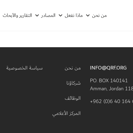
من نحن
ماذا نفعل
المصادر
التقارير والأبحاث
Footer menu
INFO@QRF.ORG
من نحن
سياسة الخصوصية
PO. BOX 140141 
شركاؤنا
Amman, Jordan 11
الوظائف
+962 (0)6 40 164 
المركز الأعلامي