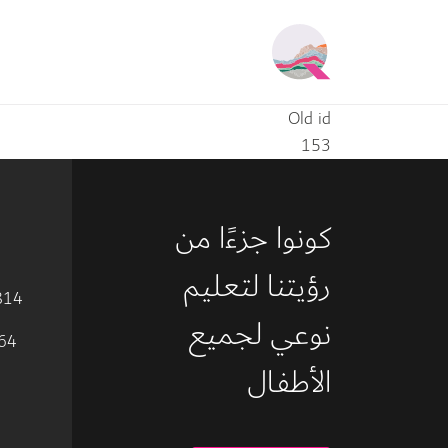
جاوز إلى المحتوى الرئيسي
Main navigation
Old id
153
كونوا جزءًا من 
رؤيتنا لتعليم 
814
نوعي لجميع 
64
الأطفال 