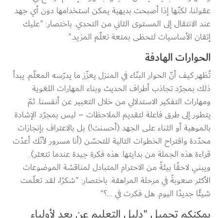
عقولنا، لكنّها إذا أصبحت بديهية يمكن استخدامها دون أي جهد 
عند الانتقال إلى المستوى الثاني من التحدي. باختصار: "عليك 
إتقان الأساسيات لتحظى بمتعة تعلّم المزيد."
الحوارات الهادفة
تُظهر كيف أنّ الحوار البنّاء في المنزل يعزّز ما يدرّسه المعلّم. يبدأ 
ذلك بمجرّد تجاذب أطراف الحديث وبناء المهارات اللغوية 
ومهارات التفكير الاستدلالي من خلال التعبير عن أنفسنا. ثمّ 
يتطور إلى طرق فاعلة لتقديم الملاحظات – ليس بمجرّد الإشادة 
بالموهبة أو الثناء على الجهد (أحسنت!) بل بالاعتراف بإنجازات 
محدّدة واقتراح الخطوات التالية للتحسّن (أنا مسرور لأنّك أعدْت 
قراءة هذه الجملة من بدايتها. هذه فكرة جيدة عندما تتعثر). 
ويبني لاحقًا بيئةً من الاحترام المتبادل لمناقشة الموضوعات 
الأكثر صعوبةً في مرحلة المراهقة. باختصار: "شكرًا، لقد تعلّمت 
شيئًا جديدًا اليوم. هل فكرت في ...؟"
يمكنكم تحميل "دليل التعليم عن بعد لأولياء