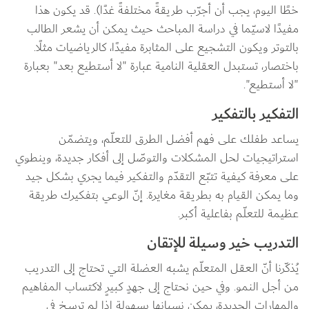
خطًا اليوم، يجب أن أجرّب طريقةً مختلفةً غدًا). قد يكون هذا 
مفيدًا لاسيّما في دراسة المباحث حيث يمكن أن يشعر الطالب 
بالتوتر ويكون التشجيع على المثابرة مفيدًا، كالرياضيات مثلًا. 
باختصار، تستبدل العقلية النامية عبارة "لا أستطيع بعد" بعبارة 
"لا أستطيع".
التفكير بالتفكير
يساعد طفلك على فهم أفضل الطرق للتعلّم، ويتضمّن 
استراتيجيات لحل المشكلات والتوصّل إلى أفكار جديدة، وينطوي 
على معرفة كيفية تتبّع التقدّم والتفكير فيما يجري بشكل جيد 
وما يمكن القيام به بطريقة مغايرة. إنّ الوعي بتفكيرك طريقة 
عظيمة للتعلّم بفاعلية أكبر.
التدريب خير وسيلة للإتقان
يُذكّرنا أنّ العقل المتعلّم يشبه العضلة التي تحتاج إلى التدريب 
من أجل النمو. وفي حين نحتاج إلى جهدٍ كبيرٍ لاكتساب المفاهيم 
والمهارات الجديدة، يمكن نسيانها بسهولة إذا لم ترسخ في 