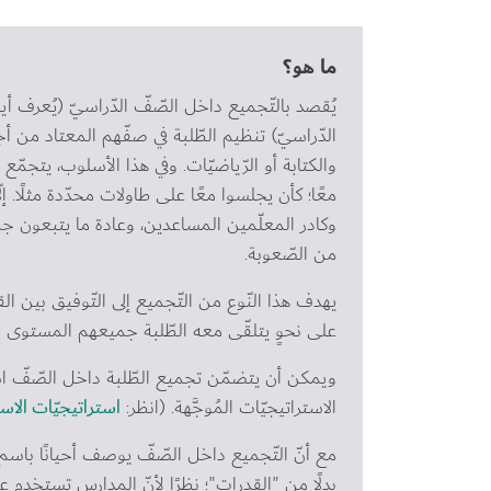
ما هو؟
يُقصد بالتّجميع داخل الصّفّ الدّراسيّ (يُعرف 
الدّراسيّ) تنظيم الطّلبة في صفّهم المعتاد من 
والكتابة أو الرّياضيّات. وفي هذا الأسلوب، يتجمّع
معًا؛ كأن يجلسوا معًا على طاولات محدّدة مثلًا. إ
وكادر المعلّمين المساعدين، وعادة ما يتبعون 
من الصّعوبة.
يهدف هذا النّوع من التّجميع إلى التّوفيق بين القد
على نحوٍ يتلقّى معه الطّلبة جميعهم المستوى ال
ويمكن أن يتضمّن تجميع الطّلبة داخل الصّفّ ا
الاستراتيجيّات المُوجَّهة. (انظر: 
استراتيجيّات الاس
مع أنّ التّجميع داخل الصّفّ يوصف أحيانًا باسم 
بدلًا من "القدرات"؛ نظرًا لأنّ المدارس تستخدم ع