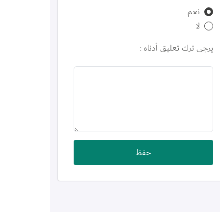
نعم
لا
يرجى ترك تعليق أدناه :
حفظ