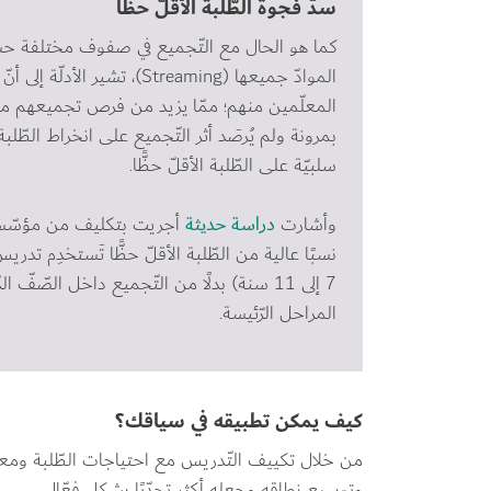
سدّ فجوة الطّلبة الأقلّ حظًّا
الموادّ جميعها (Streaming)، 
المعلّمين منهم؛ ممّا يزيد من فرص تجميعهم مع ال
بمرونة ولم يُرصَد أثر التّجميع على انخراط الطّلب
سلبيّة على الطّلبة الأقلّ حظًّا.
وأشارت 
دراسة حديثة
نسبًا عالية من الطّلبة الأقلّ حظًّا تَستخدِم تدر
7 إلى 11 سنة) بدلًا من التّجميع داخل الصّف
المراحل الرّئيسة.
كيف يمكن تطبيقه في سياقك؟
من خلال تكييف التّدريس مع احتياجات الطّلبة ومعارف
وتوسيع نطاقه وجعله أكثر تحدّيًا بشكل فعّال.