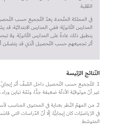
الطّلبة.
في المملكة المتّحدة، يعدّ التّجميع حسب التّحصيل
المدارس الثّانويّة؛ ففي المدارس الابتدائيّة، قد
ينطبق ذلك عادةً على المدارس الثّانويّة. ولا تبحث 
أثر تجميعهم حسب التّحصيل الّذي قد يتضمّن أ
النّتائج الرّئيسة
1. للتّجميع حسب التّحصيل داخل الصّفّ أثر إيجابيّ 
غير أنّ موثوقيّة الأدلّة ضعيفة جدًّا، وثمّة تباين وراء
2. من المهمّ النّظر بعناية في المحتوى المناسب لأ
في الرّياضيّات كان إيجابيًّا، إلّا أنّ الدّراسات التي قا
المتوسّط.