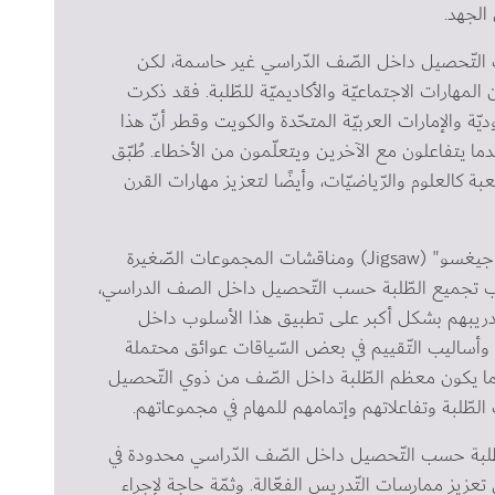
الجهد.
 التّحصيل داخل الصّف الدّراسي غير حاسمة، لكن 
لمهارات الاجتماعيّة والأكاديميّة للطّلبة. فقد ذكرت 
ديّة والإمارات العربيّة المتحّدة والكويت وقطر أنّ هذا 
ما يتفاعلون مع الآخرين ويتعلّمون من الأخطاء. طُبّق 
بة كالعلوم والرّياضيّات، وأيضًا لتعزيز مهارات القرن 
وُجد أيضًا أنّ استخدام أسلوب التّعلّم التعاوني/"جيغسو" (Jigsaw) ومناقشات المجموعات الصّغيرة 
وب تجميع الطّلبة حسب التّحصيل داخل الصف الدراسي، 
تدريبهم بشكل أكبر على تطبيق هذا الأسلوب داخل 
 وأساليب التّقييم في بعض السّياقات عوائق محتملة 
 يكون معظم الطّلبة داخل الصّف من ذوي التّحصيل 
لطّلبة وتفاعلاتهم وإتمامهم للمهام في مجموعاتهم.  
طّلبة حسب التّحصيل داخل الصّف الدّراسي محدودة في 
عزيز ممارسات التّدريس الفعّالة. وثمّة حاجة لإجراء 