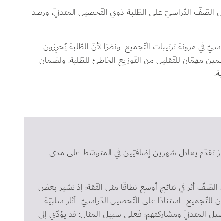
 الصّفّ الدّراسيّ على الطّلبة ذوي التّحصيل المتدنّي، ورصد 
يّ في مرونة ترتيبات التّجميع. ونظرًا لأنّ الطّلبة يُحرِزون 
تظمين مهمّان للتّقليل من التّوزيع الخاطئ للطّلبة، ولضمان 
.
حراز تقدّم يعادل شهرين إضافيّين في المتوسّط على مدى 
ّفّ أثر في نتائج أوسع نطاقًا مثل الثّقة؛ إذ تشير بعض 
ن للتّجميع -استنادًا على التّحصيل الدّراسيّ- آثار سلبيّة 
ل المتدنّي ومشاركتهم؛ فعلى سبيل المثال: قد يؤدّي إلى 