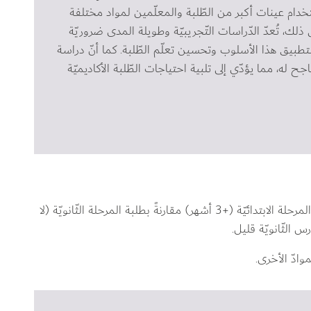
خدام عينات أكبر من الطّلبة والمعلّمين لمواد مختلفة 
ذلك، تُعدّ الدّراسات التّجريبيّة وطويلة المدى ضروريّة 
لتطبيق هذا الأسلوب وتحسين تعلّم الطّلبة. كما أنّ دراسة 
جح له، مما يؤدّي إلى تلبية احتياجات الطّلبة الأكاديميّة 
تبدو فوائد هذا الأسلوب أكثر وضوحًا بالنّسبة لطلبة المرحلة الابتدائيّة (+3 أشهر) مقارنةً بطلبة المرحلة الثّانويّة (لا 
س الثّانويّة قليل.