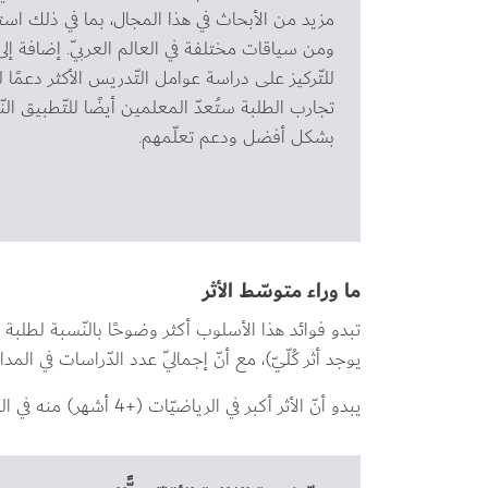
مزيد من الأبحاث في هذا المجال، بما في ذلك است
ومن سياقات مختلفة في العالم العربيّ. إضافة إلى 
للتّركيز على دراسة عوامل التّدريس الأكثر دعمًا 
تجارب الطلبة ستُعدّ المعلمين أيضًا للتّطبيق النّا
بشكل أفضل ودعم تعلّمهم.
ما وراء متوسّط الأثر
يوجد أثر كُلّيّ)، مع أنّ إجماليّ عدد الدّراسات في المدار
يبدو أنّ الأثر أكبر في الرياضيّات (+4 أشهر) منه في الموادّ الأخرى.