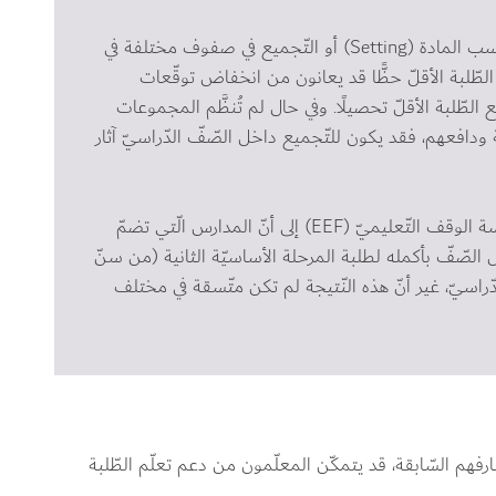
كما هو الحال مع التّجميع في صفوف مختلفة حسب المادة (Setting) أو التّجميع في صفوف مختلفة في 
تشير الأدلّة إلى أنّ الطّلبة الأقلّ حظًّا قد يعانون من انخفاض توقّعات 
طّلبة الأقلّ تحصيلًا. وفي حال لم تُنظَّم المجموعات 
ة ودافعهم، فقد يكون للتّجميع داخل الصّفّ الدّراسيّ آثار 
 أجريت بتكليف من مؤسّسة الوقف التّعليميّ (EEF) إلى أنّ المدارس الّتي تضمّ 
يس الصّفّ بأكمله لطلبة المرحلة الأساسيّة الثانية (من سنّ 
ّ الدّراسيّ، غير أنّ هذه النّتيجة لم تكن متّسقة في مختلف 
هم السّابقة، قد يتمكّن المعلّمون من دعم تعلّم الطّلبة 