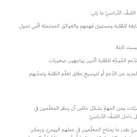
صّفّ الدّراسيّ ما يلي:
سّابقة للطّلبة ومستوى فهمهم والعوائق المحتملة الّتي تحول 
يست ثابتة.
ّعم المُوجَّه للطّلبة الّذين يواجهون صعوبات.
زيد من الدّعم أو لتوسيع نطاق تعلّم الطّلبة وتحدّيهم 
ّياضيّات، ومن المهمّ بشكل خاصّ أن ينظر المعلّمون في 
داخل الصّفّ الدّراسيّ
يّ بقدر ما يحتاج المعلّمون في عملهم اليوميّ، ويمكن 