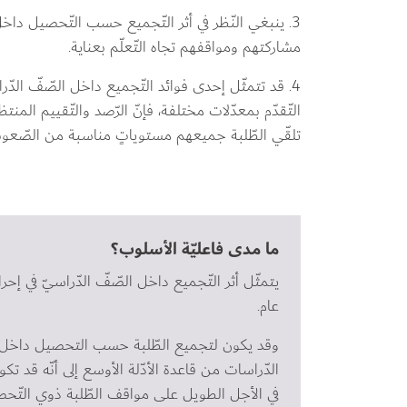
3. ينبغي النّظر في أثر التّجميع حسب التّحصيل داخل
مشاركتهم ومواقفهم تجاه التّعلّم بعناية.
4. قد تتمثّل إحدى فوائد التّجميع داخل الصّفّ الدّراس
التّقدّم بمعدّلات مختلفة، فإنّ الرّصد والتّقييم المن
تلقّي الطّلبة جميعهم مستوياتٍ مناسبة من الصّعوبة
ما مدى فاعليّة الأسلوب؟
يتمثّل أثر التّجميع داخل الصّفّ الدّراسيّ في إ
عام.
وقد يكون لتجميع الطّلبة حسب التحصيل داخل الص
الدّراسات من قاعدة الأدّلة الأوسع إلى أنّه قد تكو
في الأجل الطويل على مواقف الطّلبة ذوي التّحصي