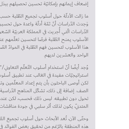
إضعاف إيمانهم بإمكانيّة تحسين تحصيلهم ببذل 
ما زالت الأدلّة حول أسلوب تجميع الطّلبة حسب
وَجدت الدّراسات أنّ ثمّة أدلّة واعدة حول تحسين ا
الدّراسات الّتي أُجريت في المملكة العربيّة السّعو
الأسلوب يمنح الطّلبة فرصًا لتحسين تعلّمهم عند
هذا الأسلوب لتحسين فهم الطّلبة في الموادّ الصّع
الواحد والعشرين لديهم. 
استراتيجيّات مفيدة في الغالب عند تطبيق أسل
لكن أوصى الباحثون بأن يتم إعداد المعلّمين و
الصف. إضافة إلى ذلك، تشكّل المناهج الدّراسية
تحول دون تطبيقه. ليس ذلك فحسب، لكن عندما
المتدنّي، يكون لذلك أثر سلبي في جودة مناقشات ا
وحتّى الآن، تُعد الأبحاث حول أسلوب تجميع ال
هذه المنطقة بالرّغم من تحقيق بعض الفوائد في ت