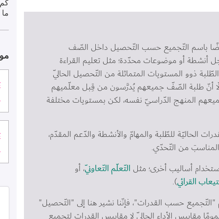
كم 
ما 
أيضًا باسم التّجميع حسب التّحصيل داخل الصّف 
موا
أجل أنشطة أو موضوعات محدّدة؛ مثل تعليم القراءة 
 الطّلبة ذوو المستويات المتماثلة من التّحصيل الحاليّ 
ت
لّا أنّ طلبة الصّفّ جميعهم يُدرَّسون من قِبل معلّميهم 
ا
جميعهم المنهج الدّراسيّ نفسه، لكن بمستويات مختلفة 
رات الحاليّة للطّلبة والمهامّ والأنشطة والدّعم المقدّم، 
ت
مناسبَ من التّحدّي.
ا
ستخدام أساليب أخرى؛ مثل 
التّعلّم التّعاونيّ
، أو 
تيعاب القرائي
).
"التّجميع حسب القدرات"، فإنّنا نشير هنا إلى "التّحصيل" 
مومًا مقاييس الأداء الحاليّ لا مقاييس القدرات لتجميع 